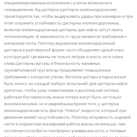
специализированные исполнения с учетом возможного
газовыделения. Жд цистерна (цистерна железнодорожная)
проектируется так, чтобы выдерживать удары при маневрах и при
этом сохранять устойчивость.Цистерны железнодорожные,
включая железнодорожные цистерны для нефти, могут иметь
теплоизоляцию. В зависимости от груза меняются требования к
материалу котла. Поэтому выражение железнодорожный
цистерна в разговорной форме часто объединяет целый класс
конструкций, где важны не только литраж и масса, но и схема
слива.Цистерны вагоны и безопасность наливных
грузовНаливной груз всегда предъявляет повышенные
требования к контролю утечек. Вагонов цистерн в парке может
быть много, но каждый требует испытаний. Для цистерна нефти
критично, чтобы узлы слива/налива и дыхательная система
работали без перекосов, иначе потери могут быть не только
экономическими, но и аварийными.Кроме того, у цистерна
железнодорожная есть фактор “плеска” жидкости, который при
движении влияет на устойчивость. Поэтому исправность ходовой
части и корректная маневровая работа важны не меньше, чем
состояние котла.Вагон платформа: универсальность и типовые