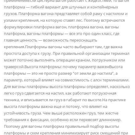
примененияЕсли цистерна вагон работает с жидкостями, то вагон
платформа — гибкий вариант для штучных и контейнерных
грузов. Платформа вагона представляет собой раму с настилом и
узлами крепления, на которую ставят лес. Поэтому встречаются
формулировки платформа вагон, платформа вагона, вагоны
платформа, вагоны платформы — все это про один класс, где
главная ценность — возможность переоснащать
крепления.Платформы вагоны часто выбирают там, где важна
простота доступа к грузу. При правильной организации терминал
может поточно выполнять операции краном, погрузчиком или
траверсой.Высота платформы: почему параметр важенВысота
платформы — это не просто размер “от земли до настила”, а
параметр, который влияет на совместимость с алсн терминалами.
Для вагоны платформы высота платформы определяет, насколько
легко груз сдвигается на настил, как работают погрузочная
техника, и вписывается ли груз в габарит по высоте.На практике
высота платформы важна еще и потому, что влияет на
устойчивость груза. Чем выше расположен груз, тем жестче
требования к фиксации, особенно если перевозят длинномер.
Поэтому для вагоны платформа правильный подбор высоты
платформы и схем крепления минимизирует риск смещений при