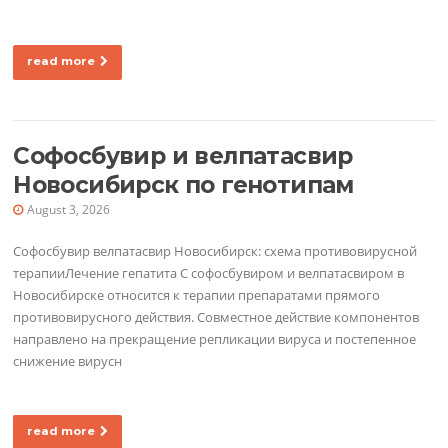
read more
Софосбувир и велпатасвир
Новосибирск по генотипам
August 3, 2026
Софосбувир велпатасвир Новосибирск: схема противовирусной
терапииЛечение гепатита C софосбувиром и велпатасвиром в
Новосибирске относится к терапии препаратами прямого
противовирусного действия. Совместное действие компонентов
направлено на прекращение репликации вируса и постепенное
снижение вирусн
read more