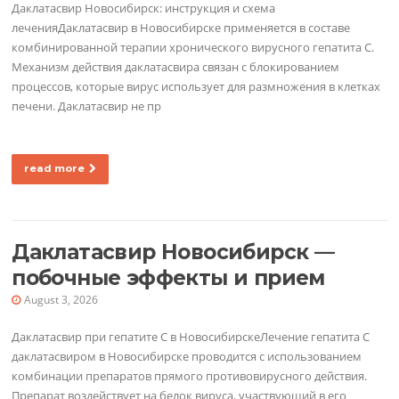
Даклатасвир Новосибирск: инструкция и схема
леченияДаклатасвир в Новосибирске применяется в составе
комбинированной терапии хронического вирусного гепатита C.
Механизм действия даклатасвира связан с блокированием
процессов, которые вирус использует для размножения в клетках
печени. Даклатасвир не пр
read more
Даклатасвир Новосибирск —
побочные эффекты и прием
August 3, 2026
Даклатасвир при гепатите C в НовосибирскеЛечение гепатита C
даклатасвиром в Новосибирске проводится с использованием
комбинации препаратов прямого противовирусного действия.
Препарат воздействует на белок вируса, участвующий в его