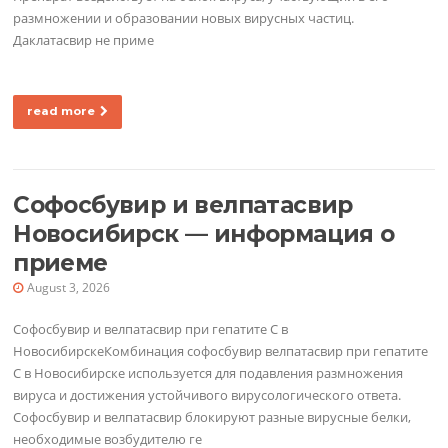
размножении и образовании новых вирусных частиц.
Даклатасвир не приме
read more
Софосбувир и велпатасвир
Новосибирск — информация о
приеме
August 3, 2026
Софосбувир и велпатасвир при гепатите C в
НовосибирскеКомбинация софосбувир велпатасвир при гепатите
C в Новосибирске используется для подавления размножения
вируса и достижения устойчивого вирусологического ответа.
Софосбувир и велпатасвир блокируют разные вирусные белки,
необходимые возбудителю ге